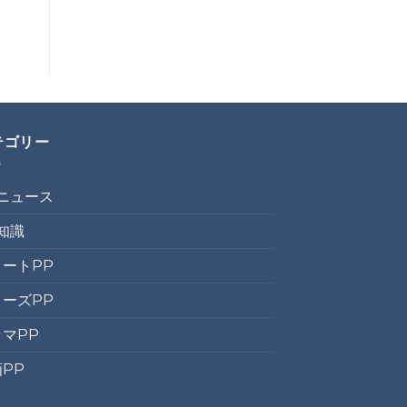
テゴリー
Pニュース
知識
ョートPP
リーズPP
マPP
PP