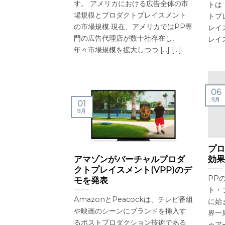
す。 アメリカにおける広告全体の市
トは
場規模とプロダクトプレイスメント
トプ
の市場規模 現在、アメリカではPP専
レイ
門の広告代理店が数十社存在し、
レイスメ
年々市場規模を拡大しつつ [...] [...]
06
9月
01
9月
プロ
アマゾンがバーチャルプロダ
効果
クトプレイスメント(VPP)のデ
PP
モを発表
ト・
AmazonとPeacockは、テレビ番組
に始
や映画のシーンにブランドを挿入す
界一
るポストプロダクション技術である
ゥア