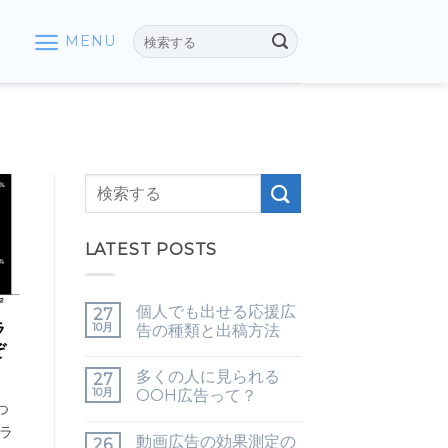
MENU
LATEST POSTS
個人でも出せる応援広
27
ラ
10月
告の種類と出稿方法
ぞ
多くの人に見られる
27
10月
OOH広告って？
つ
ラ
動画広告の効果測定の
26