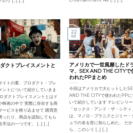
Entertainment Ne [...] [...]
リ [...] [...]
22
8月
アメリカで一世風靡したド
ダクトプレイスメントと
マ、SEX AND THE CITYで
われたPPまとめ
サイトの要、プロダクト・プレ
今回はアメリカで大ヒットしたSE
メントについて紹介していきま
AND THE CITYで使われたPP
プロダクトプレイスメントとはド
いて紹介しています テレビシリー
や映画の中で 実際に存在する商
「セックス・アンド・ザ・シティ
サービスを映り込ませて 購買意
は、マノロ・ブラニクとジミー・
誘ったり、商品を認知してもら
ュウの名を世に知らしめた。 だか
手法の一つです。 [...] [...]
ら、このシリ [...] [...]