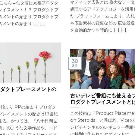
マティック広告とは 膨大なデータ
 こちら→仙女香は元祖プロダク
処理するアドテクノロジーを活用
レイスメント！？ プロダクトプ
た プラットフォームにより、入札
スメントの始まり プロダクトプ
や広告素材の変更などの 広告最適
ントの始まり [...] [...]
を自動的かつ即時的に [...] [...]
30
8月
ダクトプレースメントの
古いテレビ番組にも使える
ロダクトプレイスメントと
の始まり PPの始まり プロダク
この技術は「Product Placeme
プレイスメントの歴史は19世紀
on Steroids」と呼ばれ、Vice
まる。かつては、『八十日間世
レビチャンネルのレギュラー番組
周』のような文学作品や、エド
に特別に作られたセグメントで、
ール・マネの『フォリー・ベル