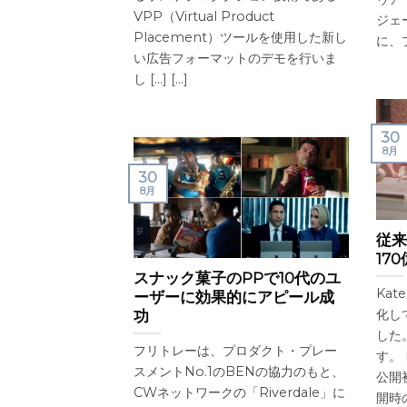
VPP（Virtual Product
ジェ
Placement）ツールを使用した新し
に、プ
い広告フォーマットのデモを行いま
し [...] [...]
30
8月
30
8月
従来
17
スナック菓子のPPで10代のユ
Kat
ーザーに効果的にアピール成
化し
功
した
フリトレーは、プロダクト・プレー
す。 
スメントNo.1のBENの協力のもと、
公開
CWネットワークの「Riverdale」に
開時の