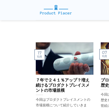
Skip
to
content
07
17
10月
10月
７年で２４１％アップ？増え
プロ
続けるプロダクトプレイスメ
歴史
ントの市場規模
今回
今回はプロダクトプレイスメントの
歴史
市場規模について紹介していきま
世絵