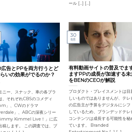
ール [...] [...]
30
8月
有料動画サイトの普及でま
秒広告とPPを両方行うとど
ますPPの成長が加速する未
らいの効果がでるのか？
をBENのCEOが解説
プロダクト・プレイスメントは目
モニー、スナック、車の各ブラ
しいものではありませんが、テレ
は、それぞれCBSのコメディ
の広告主が予算をデジタルにシフ
om」、CWのドラマ
しているため、ブランデッドテレ
verdale」、ABCの深夜シリー
コンテンツは成長する可能性を秘
immy Kimmel Live！」に広
ています。 Branded
出稿します。 この調査では、ブ