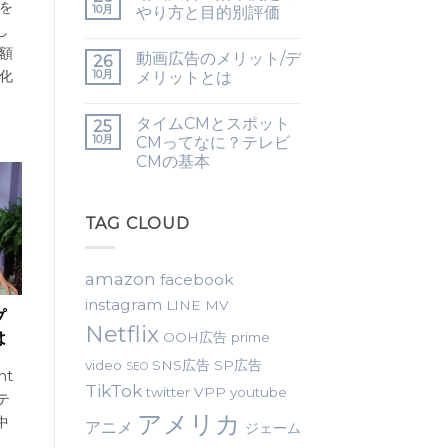
を
10月
やり方と目的別評価
し
額
動画広告のメリット/デ
26
10月
化
メリットとは
タイムCMとスポット
25
10月
CMってなに？テレビ
CMの基本
TAG CLOUD
amazon
facebook
instagram
LINE
MV
プ
Netflix
は
OOH広告
prime
video
SNS広告
SP広告
SEO
nt
TikTok
twitter
VPP
youtube
のテ
アメリカ
中
アニメ
ジェーム