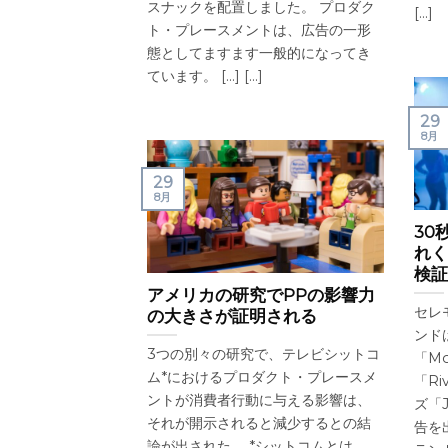
スナックを配置しました。 プロダク
[...]
ト・プレースメントは、広告の一形
態としてますます一般的になってき
ています。 [...] [...]
29
8月
29
8月
30
れく
検証
アメリカの研究でPPの影響力
セレ
の大きさが証明される
ンド
3つの別々の研究で、テレビシットコ
「M
ム*におけるプロダクト・プレースメ
「Ri
ントが消費者行動に与える影響は、
ズ「J
それが開示されると減少するとの結
告を
論が出された。 *シットコムとは