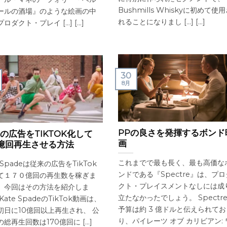
Bushmills Whiskyに初めて使
ールの酒場』のような絵画の中
れることになりまし [...] [...]
ロダクト・プレイ [...] [...]
30
8月
PPの良さを発揮するボンド
の広告をTIKTOK化して
画
0億回再生させる方法
これまでで最も長く、最も高価な
eSpadeは従来の広告をTikTok
ンドである『Spectre』は、プロ
て１７０億回の再生数を稼ぎま
クト・プレイスメントなしには成
。今回はその方法を紹介しま
立たなかったでしょう。 Spectre
Kate SpadeのTikTok動画は、
予算は約 3 億ドルと伝えられてお
初日に10億回以上再生され、 公
り、パイレーツ オブ カリビアン: 
総再生回数は170億回に [...]