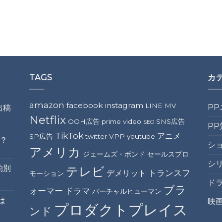
TAGS
カ
amazon
facebook
instagram
LINE
MV
P
出稿
Netflix
OOH広告
prime video
SNS広告
SEO
PP
TikTok
アニメ
SP広告
twitter
VPP
youtube
？
シ
アメリカ
ジェームズ・ボンド
セールスプロ
シ
的別
テレビ
トランスフ
デメリット
モーション
ドラ
ブラ
ォーマー
ドラマ
バーチャルヒューマン
は
映画
プロダクトプレイス
ンド