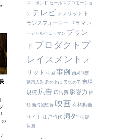
ズ・ボンド
セールスプロモーショ
用さ
テレビ
ト
デメリット
ン
ランスフォーマー
ドラマ
バ
ブラン
ーチャルヒューマン
プロダクトプ
ド
レイスメント
メ
事例
リット
中国
効果測定
映
市場
動画広告
君の名は
天気の子
広告
影響力
規模
広告費
推
ボ
映画
有料動画
移
新海誠監督
ダ
り
海外
サイト
江戸時代
種類
 の
韓国
ワ