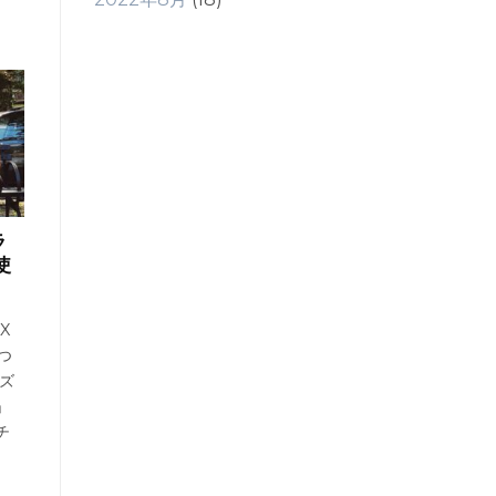
ラ
使
X
につ
ズ
」
チ