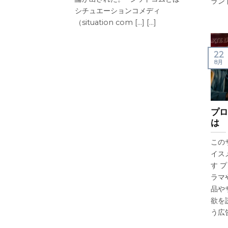
ランドの
シチュエーションコメディ
（situation com [...] [...]
22
8月
プロ
は
この
イス
す 
ラマ
品や
欲を
う広告