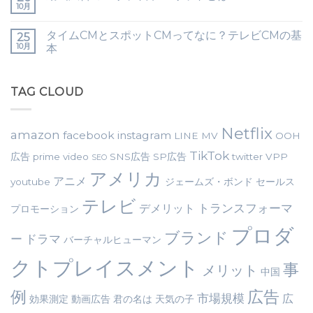
10月
タイムCMとスポットCMってなに？テレビCMの基
25
10月
本
TAG CLOUD
Netflix
amazon
facebook
instagram
LINE
MV
OOH
TikTok
広告
prime video
SNS広告
SP広告
twitter
VPP
SEO
アメリカ
アニメ
youtube
ジェームズ・ボンド
セールス
テレビ
トランスフォーマ
デメリット
プロモーション
プロダ
ブランド
ー
ドラマ
バーチャルヒューマン
クトプレイスメント
事
メリット
中国
例
広告
市場規模
広
効果測定
動画広告
君の名は
天気の子