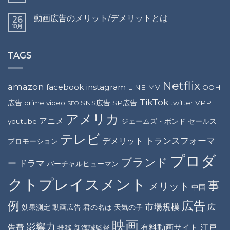
動画広告のメリット/デメリットとは
26
10月
TAGS
Netflix
amazon
facebook
instagram
LINE
MV
OOH
TikTok
広告
prime video
SNS広告
SP広告
twitter
VPP
SEO
アメリカ
アニメ
youtube
ジェームズ・ボンド
セールス
テレビ
トランスフォーマ
デメリット
プロモーション
プロダ
ブランド
ー
ドラマ
バーチャルヒューマン
クトプレイスメント
事
メリット
中国
例
広告
市場規模
広
効果測定
動画広告
君の名は
天気の子
映画
影響力
告費
有料動画サイト
江戸
推移
新海誠監督