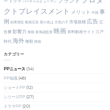
ブランド
ー
ドラマ
バーチャルヒューマン
クトプレイスメント
事
メリット
中国
例
広告
市場規模
広
効果測定
動画広告
君の名は
天気の子
映画
影響力
告費
有料動画サイト
江戸
推移
新海誠監督
海外
時代
種類
韓国
カテゴリー
PPニュース
(34)
PP知識
(48)
ショートPP
(12)
シリーズPP
(27)
ドラマPP
(20)