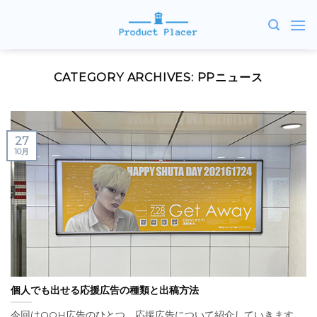
Skip
to
content
CATEGORY ARCHIVES:
PPニュース
27
10月
個人でも出せる応援広告の種類と出稿方法
今回はOOH広告のひとつ、応援広告について紹介していきます。