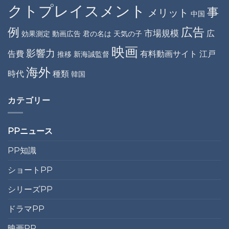
クトプレイスメント
事
メリット
中国
例
広告
市場規模
広
効果測定
動画広告
君の名は
天気の子
映画
影響力
告費
有料動画サイト
江戸
推移
新海誠監督
海外
時代
種類
韓国
カテゴリー
PPニュース
PP知識
ショートPP
シリーズPP
ドラマPP
映画PP